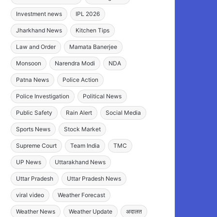
Investment news
IPL 2026
Jharkhand News
Kitchen Tips
Law and Order
Mamata Banerjee
Monsoon
Narendra Modi
NDA
Patna News
Police Action
Police Investigation
Political News
Public Safety
Rain Alert
Social Media
Sports News
Stock Market
Supreme Court
Team India
TMC
UP News
Uttarakhand News
Uttar Pradesh
Uttar Pradesh News
viral video
Weather Forecast
Weather News
Weather Update
अदालत