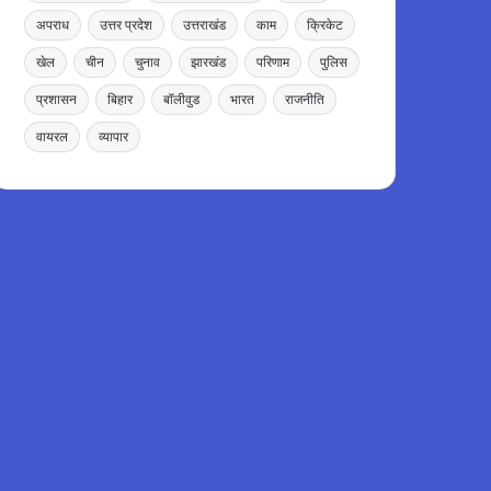
अपराध
उत्तर प्रदेश
उत्तराखंड
काम
क्रिकेट
खेल
चीन
चुनाव
झारखंड
परिणाम
पुलिस
प्रशासन
बिहार
बॉलीवुड
भारत
राजनीति
वायरल
व्यापार