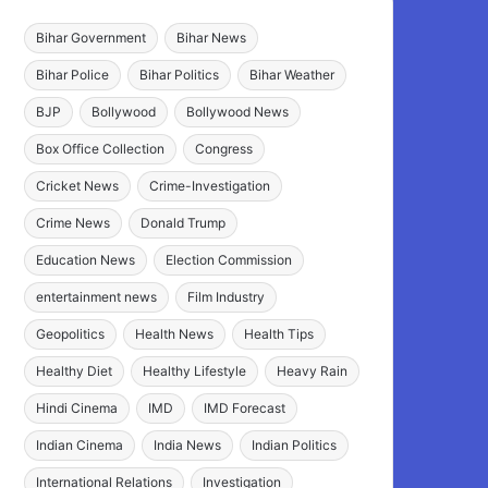
Bihar Government
Bihar News
Bihar Police
Bihar Politics
Bihar Weather
BJP
Bollywood
Bollywood News
Box Office Collection
Congress
Cricket News
Crime-Investigation
Crime News
Donald Trump
Education News
Election Commission
entertainment news
Film Industry
Geopolitics
Health News
Health Tips
Healthy Diet
Healthy Lifestyle
Heavy Rain
Hindi Cinema
IMD
IMD Forecast
Indian Cinema
India News
Indian Politics
International Relations
Investigation