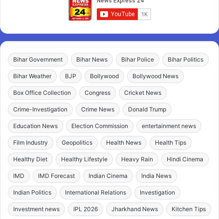
Bihar Government
Bihar News
Bihar Police
Bihar Politics
Bihar Weather
BJP
Bollywood
Bollywood News
Box Office Collection
Congress
Cricket News
Crime-Investigation
Crime News
Donald Trump
Education News
Election Commission
entertainment news
Film Industry
Geopolitics
Health News
Health Tips
Healthy Diet
Healthy Lifestyle
Heavy Rain
Hindi Cinema
IMD
IMD Forecast
Indian Cinema
India News
Indian Politics
International Relations
Investigation
Investment news
IPL 2026
Jharkhand News
Kitchen Tips