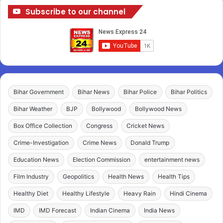
Subscribe to our channel
Bihar Government
Bihar News
Bihar Police
Bihar Politics
Bihar Weather
BJP
Bollywood
Bollywood News
Box Office Collection
Congress
Cricket News
Crime-Investigation
Crime News
Donald Trump
Education News
Election Commission
entertainment news
Film Industry
Geopolitics
Health News
Health Tips
Healthy Diet
Healthy Lifestyle
Heavy Rain
Hindi Cinema
IMD
IMD Forecast
Indian Cinema
India News