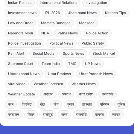
Indian Politics
International Relations
Investigation
Investment news
IPL 2026
Jharkhand News
Kitchen Tips
Law and Order
Mamata Banerjee
Monsoon
Narendra Modi
NDA
Patna News
Police Action
Police Investigation
Political News
Public Safety
Rain Alert
Social Media
Sports News
Stock Market
Supreme Court
Team India
TMC
UP News
Uttarakhand News
Uttar Pradesh
Uttar Pradesh News
viral video
Weather Forecast
Weather News
Weather Update
अदालत
अपराध
उत्तर प्रदेश
उत्तराखंड
काम
क्रिकेट
खेल
चीन
चुनाव
झारखंड
परिणाम
पुलिस
प्रशासन
बिहार
बॉलीवुड
भारत
राजनीति
वायरल
व्यापार