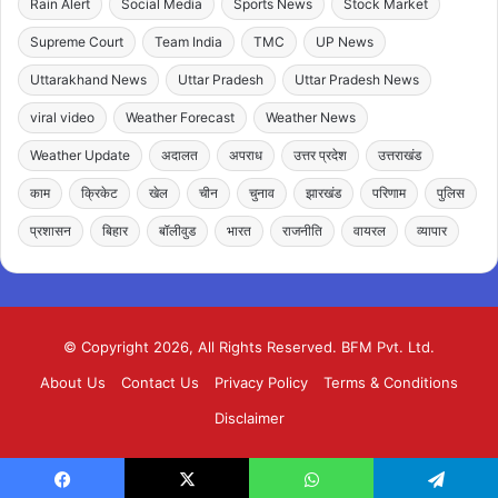
Rain Alert
Social Media
Sports News
Stock Market
Supreme Court
Team India
TMC
UP News
Uttarakhand News
Uttar Pradesh
Uttar Pradesh News
viral video
Weather Forecast
Weather News
Weather Update
अदालत
अपराध
उत्तर प्रदेश
उत्तराखंड
काम
क्रिकेट
खेल
चीन
चुनाव
झारखंड
परिणाम
पुलिस
प्रशासन
बिहार
बॉलीवुड
भारत
राजनीति
वायरल
व्यापार
© Copyright 2026, All Rights Reserved. BFM Pvt. Ltd.
About Us
Contact Us
Privacy Policy
Terms & Conditions
Disclaimer