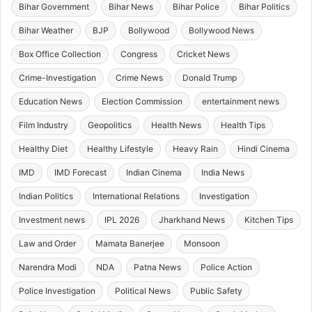
Bihar Government
Bihar News
Bihar Police
Bihar Politics
Bihar Weather
BJP
Bollywood
Bollywood News
Box Office Collection
Congress
Cricket News
Crime-Investigation
Crime News
Donald Trump
Education News
Election Commission
entertainment news
Film Industry
Geopolitics
Health News
Health Tips
Healthy Diet
Healthy Lifestyle
Heavy Rain
Hindi Cinema
IMD
IMD Forecast
Indian Cinema
India News
Indian Politics
International Relations
Investigation
Investment news
IPL 2026
Jharkhand News
Kitchen Tips
Law and Order
Mamata Banerjee
Monsoon
Narendra Modi
NDA
Patna News
Police Action
Police Investigation
Political News
Public Safety