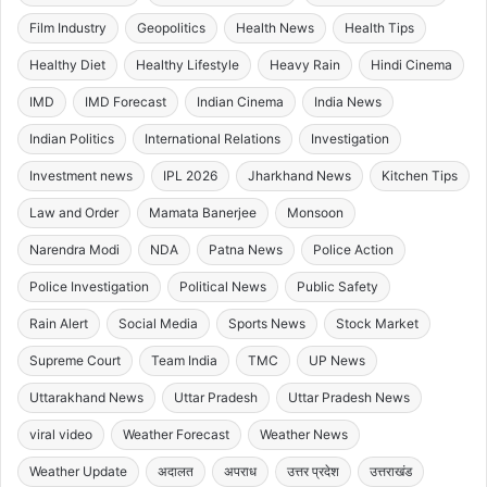
Film Industry
Geopolitics
Health News
Health Tips
Healthy Diet
Healthy Lifestyle
Heavy Rain
Hindi Cinema
IMD
IMD Forecast
Indian Cinema
India News
Indian Politics
International Relations
Investigation
Investment news
IPL 2026
Jharkhand News
Kitchen Tips
Law and Order
Mamata Banerjee
Monsoon
Narendra Modi
NDA
Patna News
Police Action
Police Investigation
Political News
Public Safety
Rain Alert
Social Media
Sports News
Stock Market
Supreme Court
Team India
TMC
UP News
Uttarakhand News
Uttar Pradesh
Uttar Pradesh News
viral video
Weather Forecast
Weather News
Weather Update
अदालत
अपराध
उत्तर प्रदेश
उत्तराखंड