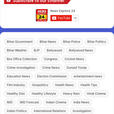
Subscribe to our channel
Bihar Government
Bihar News
Bihar Police
Bihar Politics
Bihar Weather
BJP
Bollywood
Bollywood News
Box Office Collection
Congress
Cricket News
Crime-Investigation
Crime News
Donald Trump
Education News
Election Commission
entertainment news
Film Industry
Geopolitics
Health News
Health Tips
Healthy Diet
Healthy Lifestyle
Heavy Rain
Hindi Cinema
IMD
IMD Forecast
Indian Cinema
India News
Indian Politics
International Relations
Investigation