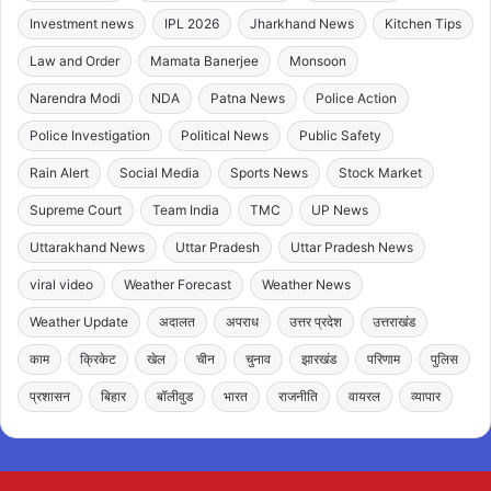
Investment news
IPL 2026
Jharkhand News
Kitchen Tips
Law and Order
Mamata Banerjee
Monsoon
Narendra Modi
NDA
Patna News
Police Action
Police Investigation
Political News
Public Safety
Rain Alert
Social Media
Sports News
Stock Market
Supreme Court
Team India
TMC
UP News
Uttarakhand News
Uttar Pradesh
Uttar Pradesh News
viral video
Weather Forecast
Weather News
Weather Update
अदालत
अपराध
उत्तर प्रदेश
उत्तराखंड
काम
क्रिकेट
खेल
चीन
चुनाव
झारखंड
परिणाम
पुलिस
प्रशासन
बिहार
बॉलीवुड
भारत
राजनीति
वायरल
व्यापार