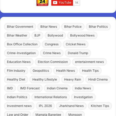
Bihar Government
Bihar News
Bihar Police
Bihar Politics
Bihar Weather
BJP
Bollywood
Bollywood News
Box Office Collection
Congress
Cricket News
Crime-Investigation
Crime News
Donald Trump
Education News
Election Commission
entertainment news
Film Industry
Geopolitics
Health News
Health Tips
Healthy Diet
Healthy Lifestyle
Heavy Rain
Hindi Cinema
IMD
IMD Forecast
Indian Cinema
India News
Indian Politics
International Relations
Investigation
Investment news
IPL 2026
Jharkhand News
Kitchen Tips
Law and Order
Mamata Banerjee
Monsoon