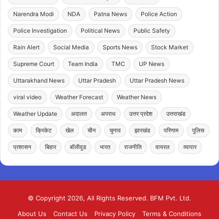
Narendra Modi
NDA
Patna News
Police Action
Police Investigation
Political News
Public Safety
Rain Alert
Social Media
Sports News
Stock Market
Supreme Court
Team India
TMC
UP News
Uttarakhand News
Uttar Pradesh
Uttar Pradesh News
viral video
Weather Forecast
Weather News
Weather Update
अदालत
अपराध
उत्तर प्रदेश
उत्तराखंड
काम
क्रिकेट
खेल
चीन
चुनाव
झारखंड
परिणाम
पुलिस
प्रशासन
बिहार
बॉलीवुड
भारत
राजनीति
वायरल
व्यापार
© Copyright 2026, All Rights Reserved. BFM Pvt. Ltd.
About Us
Contact Us
Privacy Policy
Terms & Conditions