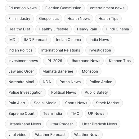
Education News
Election Commission
entertainment news
Film Industry
Geopolitics
Health News
Health Tips
Healthy Diet
Healthy Lifestyle
Heavy Rain
Hindi Cinema
IMD
IMD Forecast
Indian Cinema
India News
Indian Politics
International Relations
Investigation
Investment news
IPL 2026
Jharkhand News
Kitchen Tips
Law and Order
Mamata Banerjee
Monsoon
Narendra Modi
NDA
Patna News
Police Action
Police Investigation
Political News
Public Safety
Rain Alert
Social Media
Sports News
Stock Market
Supreme Court
Team India
TMC
UP News
Uttarakhand News
Uttar Pradesh
Uttar Pradesh News
viral video
Weather Forecast
Weather News