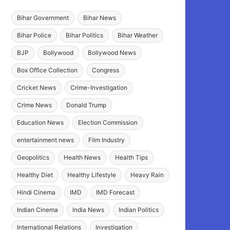
Bihar Government
Bihar News
Bihar Police
Bihar Politics
Bihar Weather
BJP
Bollywood
Bollywood News
Box Office Collection
Congress
Cricket News
Crime-Investigation
Crime News
Donald Trump
Education News
Election Commission
entertainment news
Film Industry
Geopolitics
Health News
Health Tips
Healthy Diet
Healthy Lifestyle
Heavy Rain
Hindi Cinema
IMD
IMD Forecast
Indian Cinema
India News
Indian Politics
International Relations
Investigation