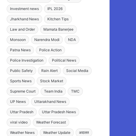
Investment news
IPL 2026
Jharkhand News
Kitchen Tips
Law and Order
Mamata Banerjee
Monsoon
Narendra Modi
NDA
Patna News
Police Action
Police Investigation
Political News
Public Safety
Rain Alert
Social Media
Sports News
Stock Market
Supreme Court
Team India
TMC
UP News
Uttarakhand News
Uttar Pradesh
Uttar Pradesh News
viral video
Weather Forecast
Weather News
Weather Update
अदालत