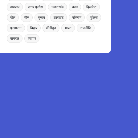
अपराध
उत्तर प्रदेश
उत्तराखंड
काम
क्रिकेट
खेल
चीन
चुनाव
झारखंड
परिणाम
पुलिस
प्रशासन
बिहार
बॉलीवुड
भारत
राजनीति
वायरल
व्यापार