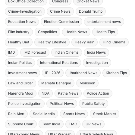
Box Office Collection
Congress
Cricket News
Crime-Investigation
Crime News
Donald Trump
Education News
Election Commission
entertainment news
Film Industry
Geopolitics
Health News
Health Tips
Healthy Diet
Healthy Lifestyle
Heavy Rain
Hindi Cinema
IMD
IMD Forecast
Indian Cinema
India News
Indian Politics
International Relations
Investigation
Investment news
IPL 2026
Jharkhand News
Kitchen Tips
Law and Order
Mamata Banerjee
Monsoon
Narendra Modi
NDA
Patna News
Police Action
Police Investigation
Political News
Public Safety
Rain Alert
Social Media
Sports News
Stock Market
Supreme Court
Team India
TMC
UP News
Uttarakhand News
Uttar Pradesh
Uttar Pradesh News