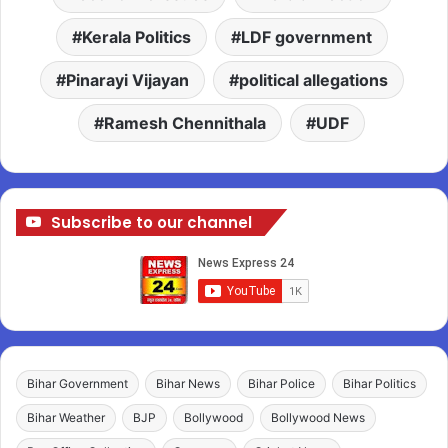
Kerala Politics
LDF government
Pinarayi Vijayan
political allegations
Ramesh Chennithala
UDF
Subscribe to our channel
Bihar Government
Bihar News
Bihar Police
Bihar Politics
Bihar Weather
BJP
Bollywood
Bollywood News