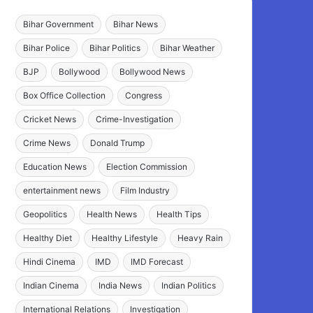
Bihar Government
Bihar News
Bihar Police
Bihar Politics
Bihar Weather
BJP
Bollywood
Bollywood News
Box Office Collection
Congress
Cricket News
Crime-Investigation
Crime News
Donald Trump
Education News
Election Commission
entertainment news
Film Industry
Geopolitics
Health News
Health Tips
Healthy Diet
Healthy Lifestyle
Heavy Rain
Hindi Cinema
IMD
IMD Forecast
Indian Cinema
India News
Indian Politics
International Relations
Investigation