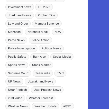
Investment news
IPL 2026
Jharkhand News
Kitchen Tips
Law and Order
Mamata Banerjee
Monsoon
Narendra Modi
NDA
Patna News
Police Action
Police Investigation
Political News
Public Safety
Rain Alert
Social Media
Sports News
Stock Market
Supreme Court
Team India
TMC
UP News
Uttarakhand News
Uttar Pradesh
Uttar Pradesh News
viral video
Weather Forecast
Weather News
Weather Update
अदालत