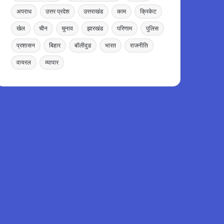
अपराध
उत्तर प्रदेश
उत्तराखंड
काम
क्रिकेट
खेल
चीन
चुनाव
झारखंड
परिणाम
पुलिस
प्रशासन
बिहार
बॉलीवुड
भारत
राजनीति
वायरल
व्यापार