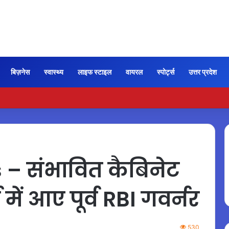
बिज़नेस
स्वास्थ्य
लाइफ स्टाइल
वायरल
स्पोर्ट्स
उत्तर प्रदेश
ी कायम रही ‘जन नायकन’ की रफ्तार, 185 करोड़ के पार पहुंची कमाई…
– संभावित कैबिनेट
 में आए पूर्व RBI गवर्नर
530