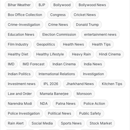
Bihar Weather
BJP
Bollywood
Bollywood News
Box Office Collection
Congress
Cricket News
Crime-Investigation
Crime News
Donald Trump
Education News
Election Commission
entertainment news
Film Industry
Geopolitics
Health News
Health Tips
Healthy Diet
Healthy Lifestyle
Heavy Rain
Hindi Cinema
IMD
IMD Forecast
Indian Cinema
India News
Indian Politics
International Relations
Investigation
Investment news
IPL 2026
Jharkhand News
Kitchen Tips
Law and Order
Mamata Banerjee
Monsoon
Narendra Modi
NDA
Patna News
Police Action
Police Investigation
Political News
Public Safety
Rain Alert
Social Media
Sports News
Stock Market