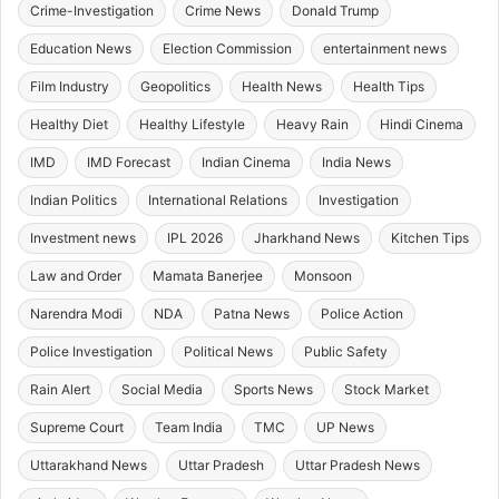
Crime-Investigation
Crime News
Donald Trump
Education News
Election Commission
entertainment news
Film Industry
Geopolitics
Health News
Health Tips
Healthy Diet
Healthy Lifestyle
Heavy Rain
Hindi Cinema
IMD
IMD Forecast
Indian Cinema
India News
Indian Politics
International Relations
Investigation
Investment news
IPL 2026
Jharkhand News
Kitchen Tips
Law and Order
Mamata Banerjee
Monsoon
Narendra Modi
NDA
Patna News
Police Action
Police Investigation
Political News
Public Safety
Rain Alert
Social Media
Sports News
Stock Market
Supreme Court
Team India
TMC
UP News
Uttarakhand News
Uttar Pradesh
Uttar Pradesh News