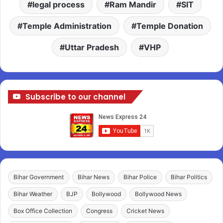
legal process
Ram Mandir
SIT
Temple Administration
Temple Donation
Uttar Pradesh
VHP
Subscribe to our channel
Bihar Government
Bihar News
Bihar Police
Bihar Politics
Bihar Weather
BJP
Bollywood
Bollywood News
Box Office Collection
Congress
Cricket News