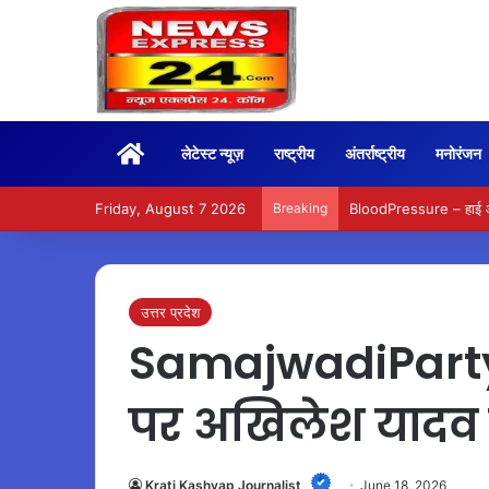
Home
लेटेस्ट न्यूज़
राष्ट्रीय
अंतर्राष्ट्रीय
मनोरंजन
Friday, August 7 2026
Breaking
BloodPressure – हाई और ल
उत्तर प्रदेश
SamajwadiParty
पर अखिलेश यादव 
Krati Kashyap Journalist
June 18, 2026