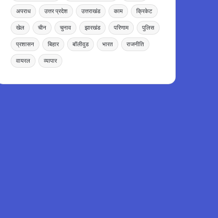
अपराध
उत्तर प्रदेश
उत्तराखंड
काम
क्रिकेट
खेल
चीन
चुनाव
झारखंड
परिणाम
पुलिस
प्रशासन
बिहार
बॉलीवुड
भारत
राजनीति
वायरल
व्यापार