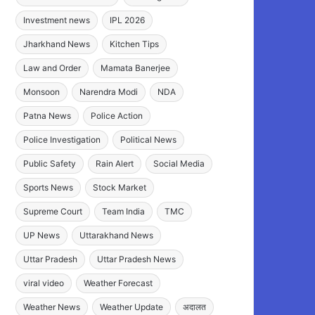
Investment news
IPL 2026
Jharkhand News
Kitchen Tips
Law and Order
Mamata Banerjee
Monsoon
Narendra Modi
NDA
Patna News
Police Action
Police Investigation
Political News
Public Safety
Rain Alert
Social Media
Sports News
Stock Market
Supreme Court
Team India
TMC
UP News
Uttarakhand News
Uttar Pradesh
Uttar Pradesh News
viral video
Weather Forecast
Weather News
Weather Update
अदालत