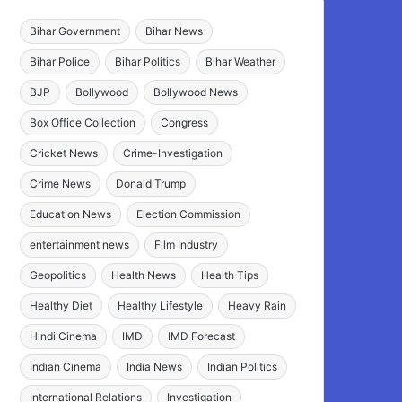
Bihar Government
Bihar News
Bihar Police
Bihar Politics
Bihar Weather
BJP
Bollywood
Bollywood News
Box Office Collection
Congress
Cricket News
Crime-Investigation
Crime News
Donald Trump
Education News
Election Commission
entertainment news
Film Industry
Geopolitics
Health News
Health Tips
Healthy Diet
Healthy Lifestyle
Heavy Rain
Hindi Cinema
IMD
IMD Forecast
Indian Cinema
India News
Indian Politics
International Relations
Investigation