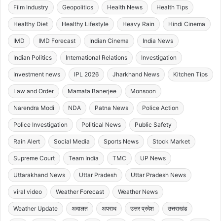
Film Industry
Geopolitics
Health News
Health Tips
Healthy Diet
Healthy Lifestyle
Heavy Rain
Hindi Cinema
IMD
IMD Forecast
Indian Cinema
India News
Indian Politics
International Relations
Investigation
Investment news
IPL 2026
Jharkhand News
Kitchen Tips
Law and Order
Mamata Banerjee
Monsoon
Narendra Modi
NDA
Patna News
Police Action
Police Investigation
Political News
Public Safety
Rain Alert
Social Media
Sports News
Stock Market
Supreme Court
Team India
TMC
UP News
Uttarakhand News
Uttar Pradesh
Uttar Pradesh News
viral video
Weather Forecast
Weather News
Weather Update
अदालत
अपराध
उत्तर प्रदेश
उत्तराखंड