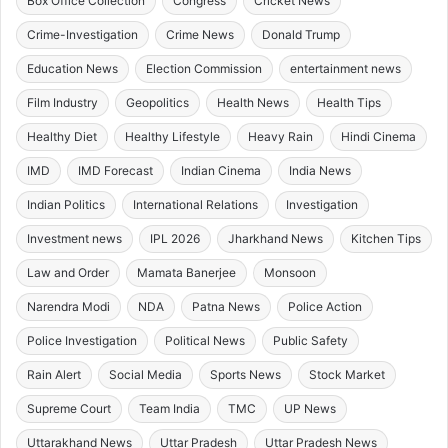
Box Office Collection
Congress
Cricket News
Crime-Investigation
Crime News
Donald Trump
Education News
Election Commission
entertainment news
Film Industry
Geopolitics
Health News
Health Tips
Healthy Diet
Healthy Lifestyle
Heavy Rain
Hindi Cinema
IMD
IMD Forecast
Indian Cinema
India News
Indian Politics
International Relations
Investigation
Investment news
IPL 2026
Jharkhand News
Kitchen Tips
Law and Order
Mamata Banerjee
Monsoon
Narendra Modi
NDA
Patna News
Police Action
Police Investigation
Political News
Public Safety
Rain Alert
Social Media
Sports News
Stock Market
Supreme Court
Team India
TMC
UP News
Uttarakhand News
Uttar Pradesh
Uttar Pradesh News