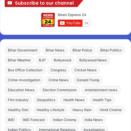
Subscribe to our channel
Bihar Government
Bihar News
Bihar Police
Bihar Politics
Bihar Weather
BJP
Bollywood
Bollywood News
Box Office Collection
Congress
Cricket News
Crime-Investigation
Crime News
Donald Trump
Education News
Election Commission
entertainment news
Film Industry
Geopolitics
Health News
Health Tips
Healthy Diet
Healthy Lifestyle
Heavy Rain
Hindi Cinema
IMD
IMD Forecast
Indian Cinema
India News
Indian Politics
International Relations
Investigation