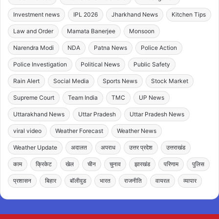
Investment news
IPL 2026
Jharkhand News
Kitchen Tips
Law and Order
Mamata Banerjee
Monsoon
Narendra Modi
NDA
Patna News
Police Action
Police Investigation
Political News
Public Safety
Rain Alert
Social Media
Sports News
Stock Market
Supreme Court
Team India
TMC
UP News
Uttarakhand News
Uttar Pradesh
Uttar Pradesh News
viral video
Weather Forecast
Weather News
Weather Update
अदालत
अपराध
उत्तर प्रदेश
उत्तराखंड
काम
क्रिकेट
खेल
चीन
चुनाव
झारखंड
परिणाम
पुलिस
प्रशासन
बिहार
बॉलीवुड
भारत
राजनीति
वायरल
व्यापार