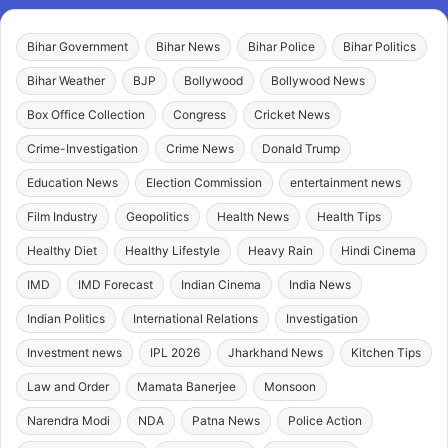
Bihar Government
Bihar News
Bihar Police
Bihar Politics
Bihar Weather
BJP
Bollywood
Bollywood News
Box Office Collection
Congress
Cricket News
Crime-Investigation
Crime News
Donald Trump
Education News
Election Commission
entertainment news
Film Industry
Geopolitics
Health News
Health Tips
Healthy Diet
Healthy Lifestyle
Heavy Rain
Hindi Cinema
IMD
IMD Forecast
Indian Cinema
India News
Indian Politics
International Relations
Investigation
Investment news
IPL 2026
Jharkhand News
Kitchen Tips
Law and Order
Mamata Banerjee
Monsoon
Narendra Modi
NDA
Patna News
Police Action