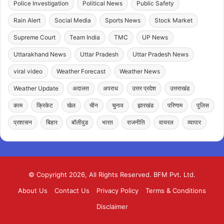
Police Investigation
Political News
Public Safety
Rain Alert
Social Media
Sports News
Stock Market
Supreme Court
Team India
TMC
UP News
Uttarakhand News
Uttar Pradesh
Uttar Pradesh News
viral video
Weather Forecast
Weather News
Weather Update
अदालत
अपराध
उत्तर प्रदेश
उत्तराखंड
काम
क्रिकेट
खेल
चीन
चुनाव
झारखंड
परिणाम
पुलिस
प्रशासन
बिहार
बॉलीवुड
भारत
राजनीति
वायरल
व्यापार
© Copyright 2026, All Rights Reserved. BFM Pvt. Ltd.
About Us
Contact Us
Privacy Policy
Terms & Conditions
Disclaimer