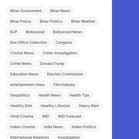
Bihar Government
Bihar News
Bihar Police
Bihar Politics
Bihar Weather
BJP
Bollywood
Bollywood News
Box Office Collection
Congress
Cricket News
Crime-Investigation
Crime News
Donald Trump
Education News
Election Commission
entertainment news
Film Industry
Geopolitics
Health News
Health Tips
Healthy Diet
Healthy Lifestyle
Heavy Rain
Hindi Cinema
IMD
IMD Forecast
Indian Cinema
India News
Indian Politics
International Relations
Investigation