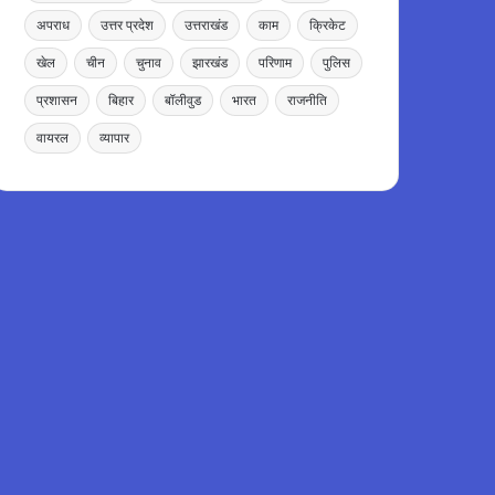
अपराध
उत्तर प्रदेश
उत्तराखंड
काम
क्रिकेट
खेल
चीन
चुनाव
झारखंड
परिणाम
पुलिस
प्रशासन
बिहार
बॉलीवुड
भारत
राजनीति
वायरल
व्यापार