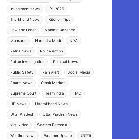
Investment news
IPL 2026
Jharkhand News
Kitchen Tips
Law and Order
Mamata Banerjee
Monsoon
Narendra Modi
NDA
Patna News
Police Action
Police Investigation
Political News
Public Safety
Rain Alert
Social Media
Sports News
Stock Market
Supreme Court
Team India
TMC
UP News
Uttarakhand News
Uttar Pradesh
Uttar Pradesh News
viral video
Weather Forecast
Weather News
Weather Update
अदालत